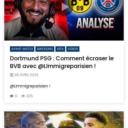
AVANT-MATCH
EMISSIONS
UEFA
VIDEOS
Dortmund PSG : Comment écraser le
BVB avec @LImmigreparisien !
28 AVRIL 2024
@LImmigreparisien !
0
426