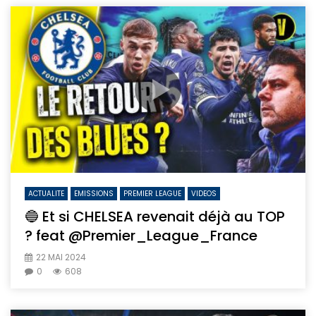
ACTUALITE
EMISSIONS
PREMIER LEAGUE
VIDEOS
🔵 Et si CHELSEA revenait déjà au TOP
? feat ‪@Premier_League_France‬
22 MAI 2024
0
608