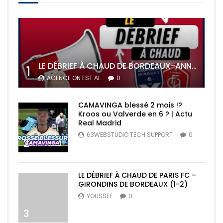
LE DÉBRIEF À CHAUD DE BORDEAUX-ANNECY (3-1)
1
AGENCE ON EST AL
0
CAMAVINGA blessé 2 mois !?
Kroos ou Valverde en 6 ? | Actu
Real Madrid
63WEBSTUDIO TECH SUPPORT
0
2
LE DÉBRIEF À CHAUD DE PARIS FC –
GIRONDINS DE BORDEAUX (1-2)
YOUSSEF
0
3