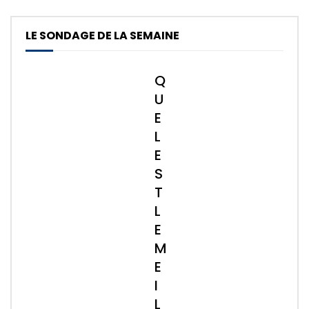
LE SONDAGE DE LA SEMAINE
Q
U
E
L
E
S
T
L
E
M
E
I
L