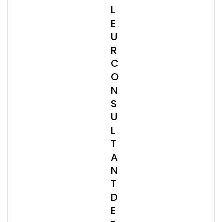
L
E
U
R
C
O
N
S
U
L
T
A
N
T
D
E