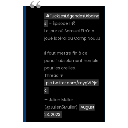
#FuckLesLégendesUrbaine
s
– Épisode 1 📹
Le jour où Samuel Eto'o a
joué latéral au Camp Nou🤦‍♂️
Il faut mettre fin à ce
poncif absolument horrible
pour les oreilles.
Thread 🔽
pic.twitter.com/mygVtPjc1
c
— Julien Müller
(@Julien5Muller)
August
23, 2023